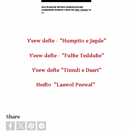
Ƴeew defte - "Humpito e Jaŋde"
Ƴeew defte - "Fulɓe Tedduɓe"
Ƴeew defte "Tinndi e Daari"
Heɗto "Laawol Peewal"
Share