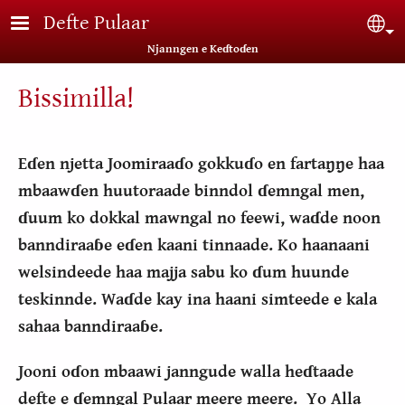
Skip to main content
Defte Pulaar
Sel
Njanngen e Keɗtoɗen
Bissimilla!
Eɗen njetta Joomiraaɗo gokkuɗo en fartaŋŋe haa
mbaawɗen huutoraade binndol ɗemngal men,
ɗuum ko dokkal mawngal no
feewi, waɗde noon
banndiraaɓe eɗen kaani tinnaade. Ko haanaani
welsindeede haa majja sabu ko ɗum huunde
teskinnde. Waɗde kay ina haani simteede e kala
sahaa banndiraaɓe.
Jooni oɗon mbaawi janngude walla heɗtaade
defte e ɗemngal Pulaar meere meere. Yo Alla