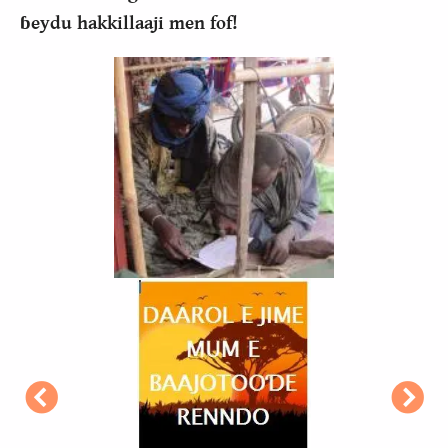
ɓeydu hakkillaaji men fof!